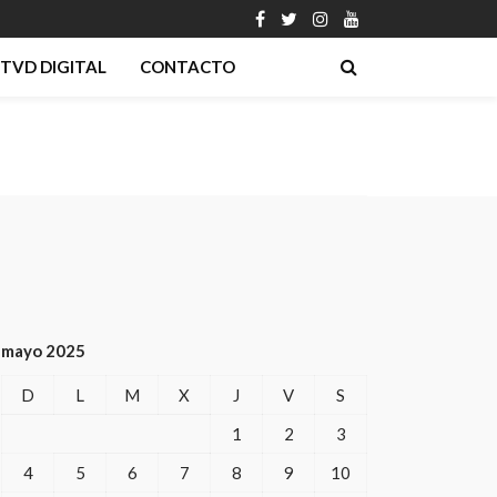
TVD DIGITAL
CONTACTO
mayo 2025
D
L
M
X
J
V
S
1
2
3
4
5
6
7
8
9
10