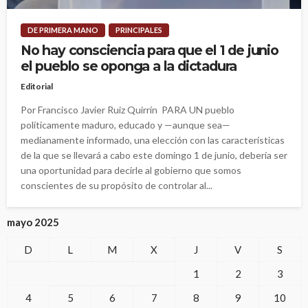
DE PRIMERA MANO
PRINCIPALES
No hay consciencia para que el 1 de junio
el pueblo se oponga a la dictadura
Editorial
Por Francisco Javier Ruiz Quirrín PARA UN pueblo
políticamente maduro, educado y —aunque sea—
medianamente informado, una elección con las características
de la que se llevará a cabo este domingo 1 de junio, debería ser
una oportunidad para decirle al gobierno que somos
conscientes de su propósito de controlar al...
mayo 2025
D
L
M
X
J
V
S
1
2
3
4
5
6
7
8
9
10