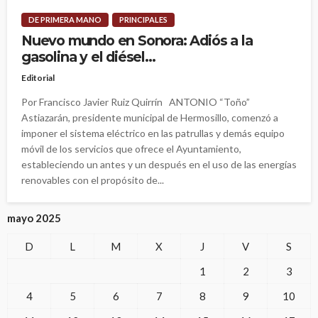
DE PRIMERA MANO
PRINCIPALES
Nuevo mundo en Sonora: Adiós a la
gasolina y el diésel…
Editorial
Por Francisco Javier Ruiz Quirrín ANTONIO “Toño”
Astiazarán, presidente municipal de Hermosillo, comenzó a
imponer el sistema eléctrico en las patrullas y demás equipo
móvil de los servicios que ofrece el Ayuntamiento,
estableciendo un antes y un después en el uso de las energías
renovables con el propósito de...
mayo 2025
D
L
M
X
J
V
S
1
2
3
4
5
6
7
8
9
10