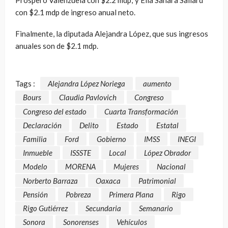
Próspero Valenzuela con $2.2 mdp; y Elia Sahara Sallard
con $2.1 mdp de ingreso anual neto.
Finalmente, la diputada Alejandra López, que sus ingresos
anuales son de $2.1 mdp.
Tags :
Alejandra López Noriega
aumento
Bours
Claudia Pavlovich
Congreso
Congreso del estado
Cuarta Transformación
Declaración
Delito
Estado
Estatal
Familia
Ford
Gobierno
IMSS
INEGI
Inmueble
ISSSTE
Local
López Obrador
Modelo
MORENA
Mujeres
Nacional
Norberto Barraza
Oaxaca
Patrimonial
Pensión
Pobreza
Primera Plana
Rigo
Rigo Gutiérrez
Secundaria
Semanario
Sonora
Sonorenses
Vehículos