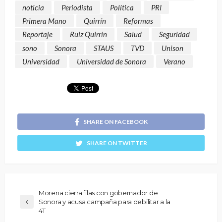
noticia
Periodista
Política
PRI
Primera Mano
Quirrín
Reformas
Reportaje
Ruiz Quirrín
Salud
Seguridad
sono
Sonora
STAUS
TVD
Unison
Universidad
Universidad de Sonora
Verano
SHARE ON FACEBOOK
SHARE ON TWITTER
Morena cierra filas con gobernador de
Sonora y acusa campaña para debilitar a la
4T