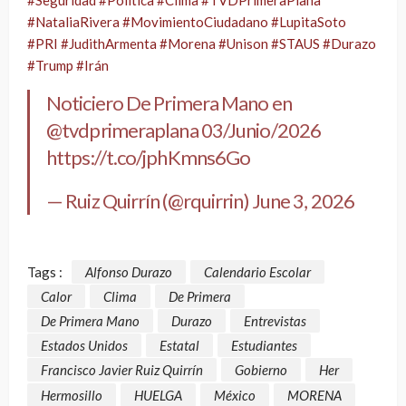
#Seguridad
#Política
#Clima
#TVDPrimeraPlana
#NataliaRivera
#MovimientoCiudadano
#LupitaSoto
#PRI
#JudithArmenta
#Morena
#Unison
#STAUS
#Durazo
#Trump
#Irán
Noticiero De Primera Mano en
@tvdprimeraplana
03/Junio/2026
https://t.co/jphKmns6Go
— Ruiz Quirrín (@rquirrin)
June 3, 2026
Tags :
Alfonso Durazo
Calendario Escolar
Calor
Clima
De Primera
De Primera Mano
Durazo
Entrevistas
Estados Unidos
Estatal
Estudiantes
Francisco Javier Ruiz Quirrín
Gobierno
Her
Hermosillo
HUELGA
México
MORENA