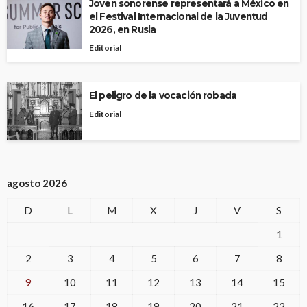
Joven sonorense representará a México en
el Festival Internacional de la Juventud
2026, en Rusia
Editorial
El peligro de la vocación robada
Editorial
agosto 2026
D
L
M
X
J
V
S
1
2
3
4
5
6
7
8
9
10
11
12
13
14
15
16
17
18
19
20
21
22