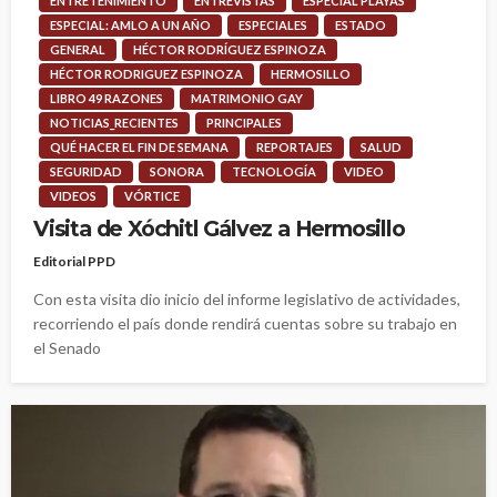
ENTRETENIMIENTO
ENTREVISTAS
ESPECIAL PLAYAS
ESPECIAL: AMLO A UN AÑO
ESPECIALES
ESTADO
GENERAL
HÉCTOR RODRÍGUEZ ESPINOZA
HÉCTOR RODRIGUEZ ESPINOZA
HERMOSILLO
LIBRO 49 RAZONES
MATRIMONIO GAY
NOTICIAS_RECIENTES
PRINCIPALES
QUÉ HACER EL FIN DE SEMANA
REPORTAJES
SALUD
SEGURIDAD
SONORA
TECNOLOGÍA
VIDEO
VIDEOS
VÓRTICE
Visita de Xóchitl Gálvez a Hermosillo
Editorial PPD
Con esta visita dio inicio del informe legislativo de actividades,
recorriendo el país donde rendirá cuentas sobre su trabajo en
el Senado