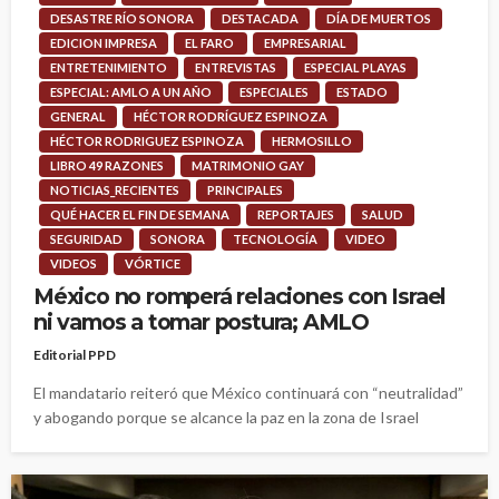
DESASTRE RÍO SONORA
DESTACADA
DÍA DE MUERTOS
EDICION IMPRESA
EL FARO
EMPRESARIAL
ENTRETENIMIENTO
ENTREVISTAS
ESPECIAL PLAYAS
ESPECIAL: AMLO A UN AÑO
ESPECIALES
ESTADO
GENERAL
HÉCTOR RODRÍGUEZ ESPINOZA
HÉCTOR RODRIGUEZ ESPINOZA
HERMOSILLO
LIBRO 49 RAZONES
MATRIMONIO GAY
NOTICIAS_RECIENTES
PRINCIPALES
QUÉ HACER EL FIN DE SEMANA
REPORTAJES
SALUD
SEGURIDAD
SONORA
TECNOLOGÍA
VIDEO
VIDEOS
VÓRTICE
México no romperá relaciones con Israel
ni vamos a tomar postura; AMLO
Editorial PPD
El mandatario reiteró que México continuará con “neutralidad”
y abogando porque se alcance la paz en la zona de Israel