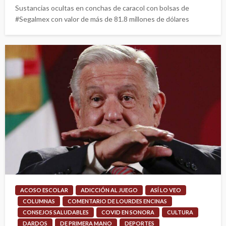
Sustancias ocultas en conchas de caracol con bolsas de
#Segalmex con valor de más de 81.8 millones de dólares
ACOSO ESCOLAR
ADICCIÓN AL JUEGO
ASÍ LO VEO
COLUMNAS
COMENTARIO DE LOURDES ENCINAS
CONSEJOS SALUDABLES
COVID EN SONORA
CULTURA
DARDOS
DE PRIMERA MANO
DEPORTES