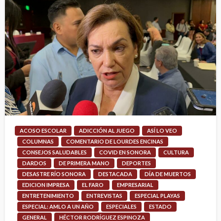
ACOSO ESCOLAR
ADICCIÓN AL JUEGO
ASÍ LO VEO
COLUMNAS
COMENTARIO DE LOURDES ENCINAS
CONSEJOS SALUDABLES
COVID EN SONORA
CULTURA
DARDOS
DE PRIMERA MANO
DEPORTES
DESASTRE RÍO SONORA
DESTACADA
DÍA DE MUERTOS
EDICION IMPRESA
EL FARO
EMPRESARIAL
ENTRETENIMIENTO
ENTREVISTAS
ESPECIAL PLAYAS
ESPECIAL: AMLO A UN AÑO
ESPECIALES
ESTADO
GENERAL
HÉCTOR RODRÍGUEZ ESPINOZA