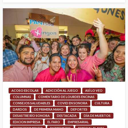
ACOSO ESCOLAR
ADICCIÓN AL JUEGO
ASÍ LO VEO
COLUMNAS
COMENTARIO DE LOURDES ENCINAS
CONSEJOS SALUDABLES
COVID EN SONORA
CULTURA
DARDOS
DE PRIMERA MANO
DEPORTES
DESASTRE RÍO SONORA
DESTACADA
DÍA DE MUERTOS
EDICION IMPRESA
EL FARO
EMPRESARIAL