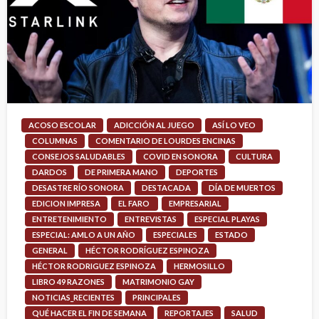
ACOSO ESCOLAR
ADICCIÓN AL JUEGO
ASÍ LO VEO
COLUMNAS
COMENTARIO DE LOURDES ENCINAS
CONSEJOS SALUDABLES
COVID EN SONORA
CULTURA
DARDOS
DE PRIMERA MANO
DEPORTES
DESASTRE RÍO SONORA
DESTACADA
DÍA DE MUERTOS
EDICION IMPRESA
EL FARO
EMPRESARIAL
ENTRETENIMIENTO
ENTREVISTAS
ESPECIAL PLAYAS
ESPECIAL: AMLO A UN AÑO
ESPECIALES
ESTADO
GENERAL
HÉCTOR RODRÍGUEZ ESPINOZA
HÉCTOR RODRIGUEZ ESPINOZA
HERMOSILLO
LIBRO 49 RAZONES
MATRIMONIO GAY
NOTICIAS_RECIENTES
PRINCIPALES
QUÉ HACER EL FIN DE SEMANA
REPORTAJES
SALUD