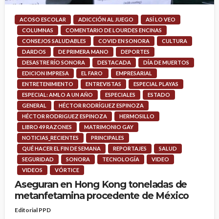
ACOSO ESCOLAR
ADICCIÓN AL JUEGO
ASÍ LO VEO
COLUMNAS
COMENTARIO DE LOURDES ENCINAS
CONSEJOS SALUDABLES
COVID EN SONORA
CULTURA
DARDOS
DE PRIMERA MANO
DEPORTES
DESASTRE RÍO SONORA
DESTACADA
DÍA DE MUERTOS
EDICION IMPRESA
EL FARO
EMPRESARIAL
ENTRETENIMIENTO
ENTREVISTAS
ESPECIAL PLAYAS
ESPECIAL: AMLO A UN AÑO
ESPECIALES
ESTADO
GENERAL
HÉCTOR RODRÍGUEZ ESPINOZA
HÉCTOR RODRIGUEZ ESPINOZA
HERMOSILLO
LIBRO 49 RAZONES
MATRIMONIO GAY
NOTICIAS_RECIENTES
PRINCIPALES
QUÉ HACER EL FIN DE SEMANA
REPORTAJES
SALUD
SEGURIDAD
SONORA
TECNOLOGÍA
VIDEO
VIDEOS
VÓRTICE
Aseguran en Hong Kong toneladas de
metanfetamina procedente de México
Editorial PPD