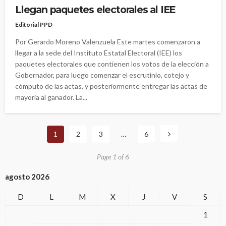
Llegan paquetes electorales al IEE
Editorial PPD
Por Gerardo Moreno Valenzuela Este martes comenzaron a
llegar a la sede del Instituto Estatal Electoral (IEE) los
paquetes electorales que contienen los votos de la elección a
Gobernador, para luego comenzar el escrutinio, cotejo y
cómputo de las actas, y posteriormente entregar las actas de
mayoría al ganador. La...
1
2
3
…
6
Page 1 of 6
agosto 2026
D
L
M
X
J
V
S
1