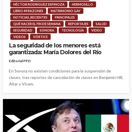
HÉCTOR RODRIGUEZ ESPINOZA
HERMOSILLO
LIBRO 49 RAZONES
MATRIMONIO GAY
NOTICIAS_RECIENTES
PRINCIPALES
QUÉ HACER EL FIN DE SEMANA
REPORTAJES
SALUD
SEGURIDAD
SONORA
TECNOLOGÍA
VIDEO
VIDEOS
VÓRTICE
La seguridad de los menores está
garantizada: María Dolores del Río
Editorial PPD
En Sonora no existen condiciones para la suspensión de
clases, tras reportes de cancelación de clases en Benjamín Hill,
Altar y Vícam,