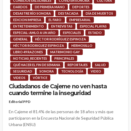
CONSEJOS SALUDABLES
COVID EN SONORA
CULTURA
DARDOS
DE PRIMERA MANO
DEPORTES
DESASTRE RÍO SONORA
DESTACADA
DÍA DE MUERTOS
EDICION IMPRESA
EL FARO
EMPRESARIAL
ENTRETENIMIENTO
ENTREVISTAS
ESPECIAL PLAYAS
ESPECIAL: AMLO A UN AÑO
ESPECIALES
ESTADO
GENERAL
HÉCTOR RODRÍGUEZ ESPINOZA
HÉCTOR RODRIGUEZ ESPINOZA
HERMOSILLO
LIBRO 49 RAZONES
MATRIMONIO GAY
NOTICIAS_RECIENTES
PRINCIPALES
QUÉ HACER EL FIN DE SEMANA
REPORTAJES
SALUD
SEGURIDAD
SONORA
TECNOLOGÍA
VIDEO
VIDEOS
VÓRTICE
Ciudadanos de Cajeme no ven hasta
cuando termine la inseguridad
Editorial PPD
En Cajeme el 81.4% de las personas de 18 años y más que
participaron en la Encuesta Nacional de Seguridad Pública
Urbana (ENSU)