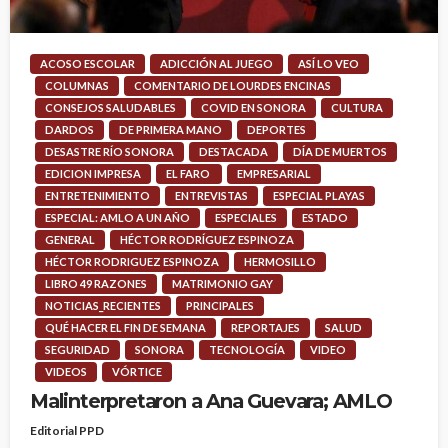
ACOSO ESCOLAR
ADICCIÓN AL JUEGO
ASÍ LO VEO
COLUMNAS
COMENTARIO DE LOURDES ENCINAS
CONSEJOS SALUDABLES
COVID EN SONORA
CULTURA
DARDOS
DE PRIMERA MANO
DEPORTES
DESASTRE RÍO SONORA
DESTACADA
DÍA DE MUERTOS
EDICION IMPRESA
EL FARO
EMPRESARIAL
ENTRETENIMIENTO
ENTREVISTAS
ESPECIAL PLAYAS
ESPECIAL: AMLO A UN AÑO
ESPECIALES
ESTADO
GENERAL
HÉCTOR RODRÍGUEZ ESPINOZA
HÉCTOR RODRIGUEZ ESPINOZA
HERMOSILLO
LIBRO 49 RAZONES
MATRIMONIO GAY
NOTICIAS_RECIENTES
PRINCIPALES
QUÉ HACER EL FIN DE SEMANA
REPORTAJES
SALUD
SEGURIDAD
SONORA
TECNOLOGÍA
VIDEO
VIDEOS
VÓRTICE
Malinterpretaron a Ana Guevara; AMLO
Editorial PPD