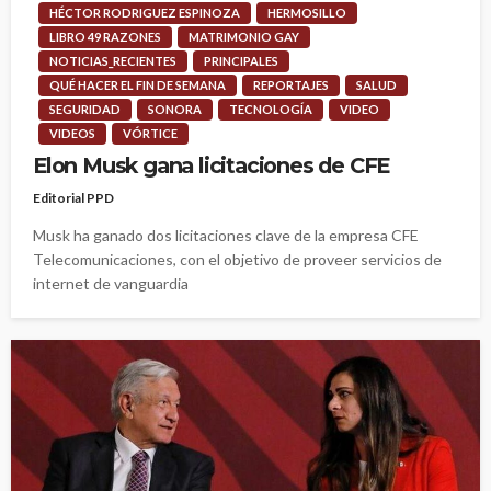
HÉCTOR RODRIGUEZ ESPINOZA
HERMOSILLO
LIBRO 49 RAZONES
MATRIMONIO GAY
NOTICIAS_RECIENTES
PRINCIPALES
QUÉ HACER EL FIN DE SEMANA
REPORTAJES
SALUD
SEGURIDAD
SONORA
TECNOLOGÍA
VIDEO
VIDEOS
VÓRTICE
Elon Musk gana licitaciones de CFE
Editorial PPD
Musk ha ganado dos licitaciones clave de la empresa CFE
Telecomunicaciones, con el objetivo de proveer servicios de
internet de vanguardia