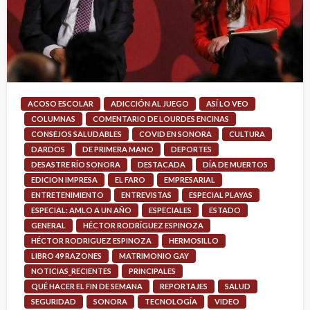
ACOSO ESCOLAR
ADICCIÓN AL JUEGO
ASÍ LO VEO
COLUMNAS
COMENTARIO DE LOURDES ENCINAS
CONSEJOS SALUDABLES
COVID EN SONORA
CULTURA
DARDOS
DE PRIMERA MANO
DEPORTES
DESASTRE RÍO SONORA
DESTACADA
DÍA DE MUERTOS
EDICION IMPRESA
EL FARO
EMPRESARIAL
ENTRETENIMIENTO
ENTREVISTAS
ESPECIAL PLAYAS
ESPECIAL: AMLO A UN AÑO
ESPECIALES
ESTADO
GENERAL
HÉCTOR RODRÍGUEZ ESPINOZA
HÉCTOR RODRIGUEZ ESPINOZA
HERMOSILLO
LIBRO 49 RAZONES
MATRIMONIO GAY
NOTICIAS_RECIENTES
PRINCIPALES
QUÉ HACER EL FIN DE SEMANA
REPORTAJES
SALUD
SEGURIDAD
SONORA
TECNOLOGÍA
VIDEO