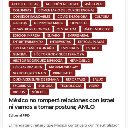
ACOSO ESCOLAR
ADICCIÓN AL JUEGO
ASÍ LO VEO
COLUMNAS
COMENTARIO DE LOURDES ENCINAS
CONSEJOS SALUDABLES
COVID EN SONORA
CULTURA
DARDOS
DE PRIMERA MANO
DEPORTES
DESASTRE RÍO SONORA
DESTACADA
DÍA DE MUERTOS
EDICION IMPRESA
EL FARO
EMPRESARIAL
ENTRETENIMIENTO
ENTREVISTAS
ESPECIAL PLAYAS
ESPECIAL: AMLO A UN AÑO
ESPECIALES
ESTADO
GENERAL
HÉCTOR RODRIGUEZ ESPINOZA
HÉCTOR RODRÍGUEZ ESPINOZA
HERMOSILLO
LIBRO 49 RAZONES
MATRIMONIO GAY
NOTICIAS_RECIENTES
PRINCIPALES
QUÉ HACER EL FIN DE SEMANA
REPORTAJES
SALUD
SEGURIDAD
SONORA
TECNOLOGÍA
VIDEO
VIDEOS
VÓRTICE
México no romperá relaciones con Israel
ni vamos a tomar postura; AMLO
Editorial PPD
El mandatario reiteró que México continuará con “neutralidad”