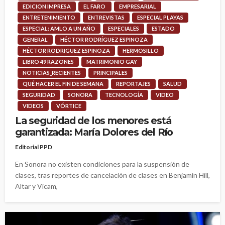
EDICION IMPRESA
EL FARO
EMPRESARIAL
ENTRETENIMIENTO
ENTREVISTAS
ESPECIAL PLAYAS
ESPECIAL: AMLO A UN AÑO
ESPECIALES
ESTADO
GENERAL
HÉCTOR RODRÍGUEZ ESPINOZA
HÉCTOR RODRIGUEZ ESPINOZA
HERMOSILLO
LIBRO 49 RAZONES
MATRIMONIO GAY
NOTICIAS_RECIENTES
PRINCIPALES
QUÉ HACER EL FIN DE SEMANA
REPORTAJES
SALUD
SEGURIDAD
SONORA
TECNOLOGÍA
VIDEO
VIDEOS
VÓRTICE
La seguridad de los menores está
garantizada: María Dolores del Río
Editorial PPD
En Sonora no existen condiciones para la suspensión de
clases, tras reportes de cancelación de clases en Benjamín Hill,
Altar y Vícam,