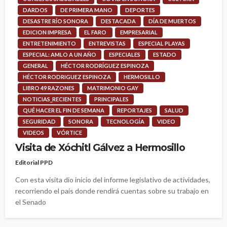
DARDOS
DE PRIMERA MANO
DEPORTES
DESASTRE RÍO SONORA
DESTACADA
DÍA DE MUERTOS
EDICION IMPRESA
EL FARO
EMPRESARIAL
ENTRETENIMIENTO
ENTREVISTAS
ESPECIAL PLAYAS
ESPECIAL: AMLO A UN AÑO
ESPECIALES
ESTADO
GENERAL
HÉCTOR RODRÍGUEZ ESPINOZA
HÉCTOR RODRIGUEZ ESPINOZA
HERMOSILLO
LIBRO 49 RAZONES
MATRIMONIO GAY
NOTICIAS_RECIENTES
PRINCIPALES
QUÉ HACER EL FIN DE SEMANA
REPORTAJES
SALUD
SEGURIDAD
SONORA
TECNOLOGÍA
VIDEO
VIDEOS
VÓRTICE
Visita de Xóchitl Gálvez a Hermosillo
Editorial PPD
Con esta visita dio inicio del informe legislativo de actividades,
recorriendo el país donde rendirá cuentas sobre su trabajo en
el Senado