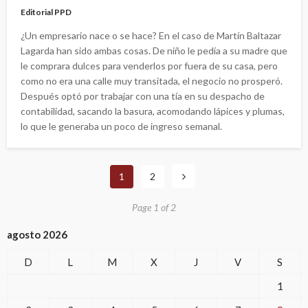
Editorial PPD
¿Un empresario nace o se hace? En el caso de Martín Baltazar
Lagarda han sido ambas cosas. De niño le pedía a su madre que
le comprara dulces para venderlos por fuera de su casa, pero
como no era una calle muy transitada, el negocio no prosperó.
Después optó por trabajar con una tía en su despacho de
contabilidad, sacando la basura, acomodando lápices y plumas,
lo que le generaba un poco de ingreso semanal.
1
2
Page 1 of 2
agosto 2026
D
L
M
X
J
V
S
1