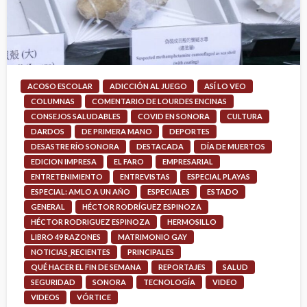
ACOSO ESCOLAR
ADICCIÓN AL JUEGO
ASÍ LO VEO
COLUMNAS
COMENTARIO DE LOURDES ENCINAS
CONSEJOS SALUDABLES
COVID EN SONORA
CULTURA
DARDOS
DE PRIMERA MANO
DEPORTES
DESASTRE RÍO SONORA
DESTACADA
DÍA DE MUERTOS
EDICION IMPRESA
EL FARO
EMPRESARIAL
ENTRETENIMIENTO
ENTREVISTAS
ESPECIAL PLAYAS
ESPECIAL: AMLO A UN AÑO
ESPECIALES
ESTADO
GENERAL
HÉCTOR RODRÍGUEZ ESPINOZA
HÉCTOR RODRIGUEZ ESPINOZA
HERMOSILLO
LIBRO 49 RAZONES
MATRIMONIO GAY
NOTICIAS_RECIENTES
PRINCIPALES
QUÉ HACER EL FIN DE SEMANA
REPORTAJES
SALUD
SEGURIDAD
SONORA
TECNOLOGÍA
VIDEO
VIDEOS
VÓRTICE