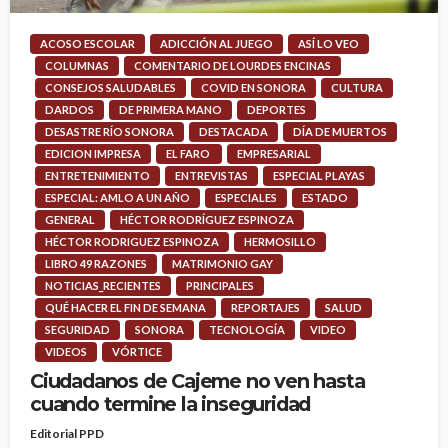
ACOSO ESCOLAR
ADICCIÓN AL JUEGO
ASÍ LO VEO
COLUMNAS
COMENTARIO DE LOURDES ENCINAS
CONSEJOS SALUDABLES
COVID EN SONORA
CULTURA
DARDOS
DE PRIMERA MANO
DEPORTES
DESASTRE RÍO SONORA
DESTACADA
DÍA DE MUERTOS
EDICION IMPRESA
EL FARO
EMPRESARIAL
ENTRETENIMIENTO
ENTREVISTAS
ESPECIAL PLAYAS
ESPECIAL: AMLO A UN AÑO
ESPECIALES
ESTADO
GENERAL
HÉCTOR RODRÍGUEZ ESPINOZA
HÉCTOR RODRIGUEZ ESPINOZA
HERMOSILLO
LIBRO 49 RAZONES
MATRIMONIO GAY
NOTICIAS_RECIENTES
PRINCIPALES
QUÉ HACER EL FIN DE SEMANA
REPORTAJES
SALUD
SEGURIDAD
SONORA
TECNOLOGÍA
VIDEO
VIDEOS
VÓRTICE
Ciudadanos de Cajeme no ven hasta
cuando termine la inseguridad
Editorial PPD