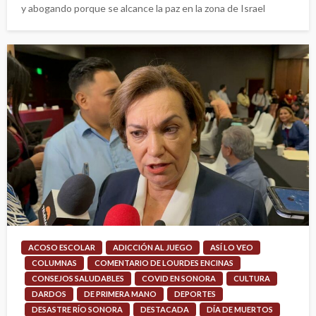
y abogando porque se alcance la paz en la zona de Israel
ACOSO ESCOLAR
ADICCIÓN AL JUEGO
ASÍ LO VEO
COLUMNAS
COMENTARIO DE LOURDES ENCINAS
CONSEJOS SALUDABLES
COVID EN SONORA
CULTURA
DARDOS
DE PRIMERA MANO
DEPORTES
DESASTRE RÍO SONORA
DESTACADA
DÍA DE MUERTOS