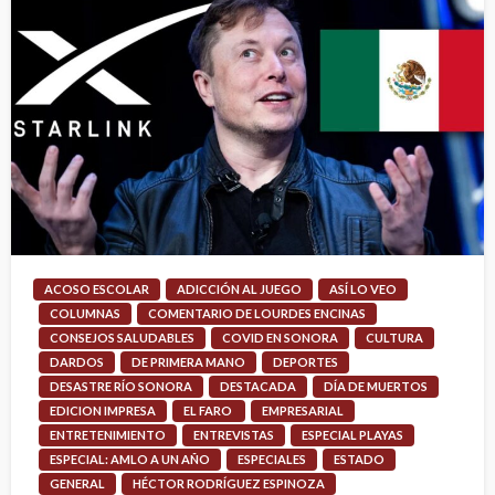
ACOSO ESCOLAR
ADICCIÓN AL JUEGO
ASÍ LO VEO
COLUMNAS
COMENTARIO DE LOURDES ENCINAS
CONSEJOS SALUDABLES
COVID EN SONORA
CULTURA
DARDOS
DE PRIMERA MANO
DEPORTES
DESASTRE RÍO SONORA
DESTACADA
DÍA DE MUERTOS
EDICION IMPRESA
EL FARO
EMPRESARIAL
ENTRETENIMIENTO
ENTREVISTAS
ESPECIAL PLAYAS
ESPECIAL: AMLO A UN AÑO
ESPECIALES
ESTADO
GENERAL
HÉCTOR RODRÍGUEZ ESPINOZA