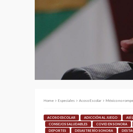
Home
Especiales
Acoso Escolar
México no romper
ACOSO ESCOLAR
ADICCIÓN AL JUEGO
ASÍ
CONSEJOS SALUDABLES
COVID EN SONORA
DEPORTES
DESASTRE RÍO SONORA
DEST