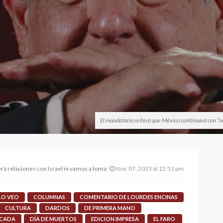
El mandatario reiteró que México continuará con “ne
á relaciones con Israel ni vamos a tomar postura; AMLO
Nov. 07, 2023 at 12:53 pm
 LO VEO
COLUMNAS
COMENTARIO DE LOURDES ENCINAS
CULTURA
DARDOS
DE PRIMERA MANO
ACADA
DÍA DE MUERTOS
EDICION IMPRESA
EL FARO