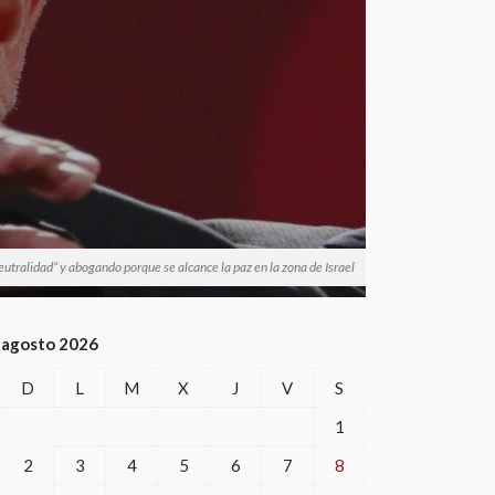
utralidad” y abogando porque se alcance la paz en la zona de Israel
agosto 2026
D
L
M
X
J
V
S
1
2
3
4
5
6
7
8