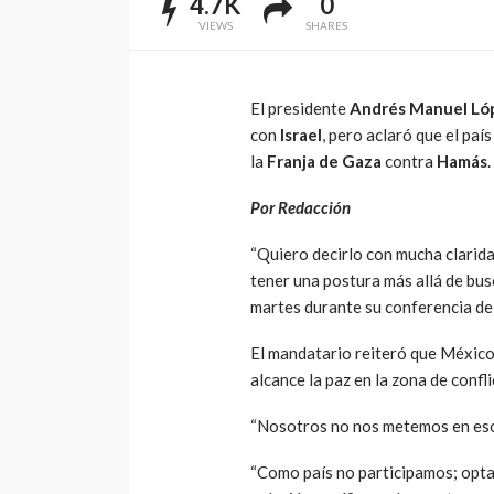
4.7K
0
VIEWS
SHARES
El presidente
Andrés Manuel Ló
con
Israel
, pero aclaró que el pa
la
Franja de Gaza
contra
Hamás
.
Por Redacción
“Quiero decirlo con mucha clarida
tener una postura más allá de busc
martes durante su conferencia de
El mandatario reiteró que México
alcance la paz en la zona de confli
“Nosotros no nos metemos en eso,
“Como país no participamos; optam