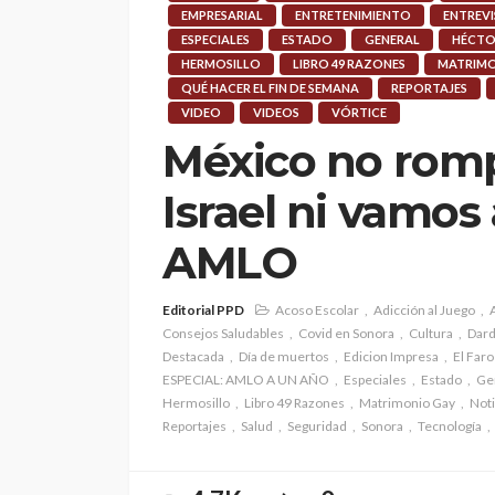
EMPRESARIAL
ENTRETENIMIENTO
ENTREVI
ESPECIALES
ESTADO
GENERAL
HÉCTO
HERMOSILLO
LIBRO 49 RAZONES
MATRIMO
QUÉ HACER EL FIN DE SEMANA
REPORTAJES
VIDEO
VIDEOS
VÓRTICE
México no romp
Israel ni vamos
AMLO
Editorial PPD
Acoso Escolar
Adicción al Juego
Consejos Saludables
Covid en Sonora
Cultura
Dar
Destacada
Día de muertos
Edicion Impresa
El Far
ESPECIAL: AMLO A UN AÑO
Especiales
Estado
Ge
Hermosillo
Libro 49 Razones
Matrimonio Gay
Noti
Reportajes
Salud
Seguridad
Sonora
Tecnología