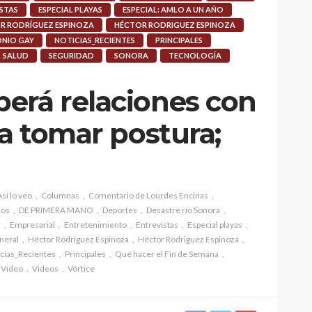
STAS
ESPECIAL PLAYAS
ESPECIAL: AMLO A UN AÑO
R RODRÍGUEZ ESPINOZA
HÉCTOR RODRIGUEZ ESPINOZA
NIO GAY
NOTICIAS_RECIENTES
PRINCIPALES
SALUD
SEGURIDAD
SONORA
TECNOLOGÍA
erá relaciones con
 a tomar postura;
Así lo veo
Columnas
Comentario de Lourdes Encinas
dos
DE PRIMERA MANO
Deportes
Desastre río Sonora
o
Empresarial
Entretenimiento
Entrevistas
Especial playas
neral
Héctor Rodríguez Espinoza
Héctor Rodriguez Espinoza
cias_Recientes
Principales
Qué hacer el Fin de Semana
Video
Videos
Vórtice