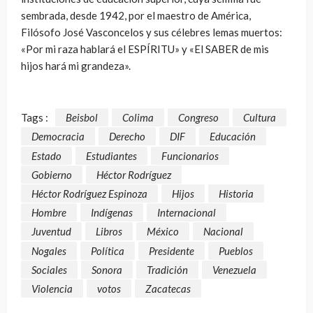
sembrada, desde 1942, por el maestro de América,
Filósofo José Vasconcelos y sus célebres lemas muertos:
«Por mi raza hablará el ESPÍRITU» y «El SABER de mis
hijos hará mi grandeza».
Tags :
Beisbol
Colima
Congreso
Cultura
Democracia
Derecho
DIF
Educación
Estado
Estudiantes
Funcionarios
Gobierno
Héctor Rodríguez
Héctor Rodríguez Espinoza
Hijos
Historia
Hombre
Indígenas
Internacional
Juventud
Libros
México
Nacional
Nogales
Política
Presidente
Pueblos
Sociales
Sonora
Tradición
Venezuela
Violencia
votos
Zacatecas